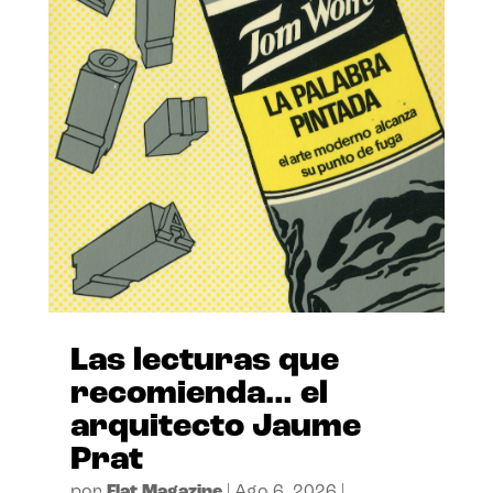
Las lecturas que
recomienda… el
arquitecto Jaume
Prat
por
Flat Magazine
|
Ago 6, 2026
|