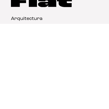
Arquitectura
Diseño
Arte
Nosotros
Nota legal
Contacto
© FLAT Magazine 2026