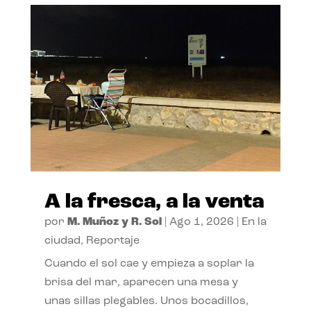
A la fresca, a la venta
por
M. Muñoz y R. Sol
|
Ago 1, 2026
|
En la
ciudad
,
Reportaje
Cuando el sol cae y empieza a soplar la
brisa del mar, aparecen una mesa y
unas sillas plegables. Unos bocadillos,