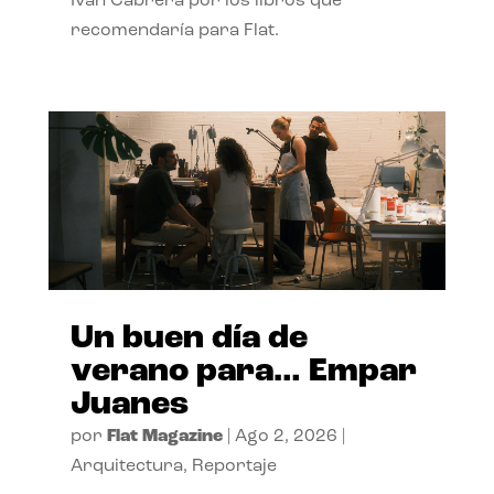
Ivan Cabrera por los libros que
recomendaría para Flat.
Un buen día de
verano para… Empar
Juanes
por
Flat Magazine
|
Ago 2, 2026
|
Arquitectura
,
Reportaje