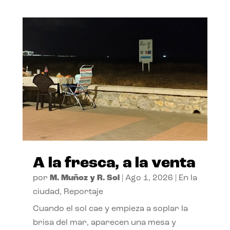
A la fresca, a la venta
por
M. Muñoz y R. Sol
|
Ago 1, 2026
|
En la
ciudad
,
Reportaje
Cuando el sol cae y empieza a soplar la
brisa del mar, aparecen una mesa y