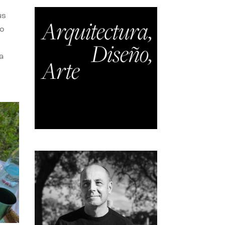
us
do
a