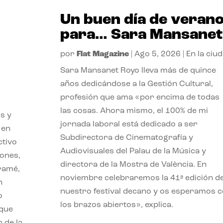
Un buen día de veran
para… Sara Mansanet
por
Flat Magazine
|
Ago 5, 2026
|
En la ciu
Sara Mansanet Royo lleva más de quince
años dedicándose a la Gestión Cultural,
profesión que ama «por encima de todas
las cosas. Ahora mismo, el 100% de mi
s y
jornada laboral está dedicado a ser
 en
Subdirectora de Cinematografía y
ctivo
Audiovisuales del Palau de la Música y
iones,
directora de la Mostra de València. En
iramé,
noviembre celebraremos la 41ª edición d
n
nuestro festival decano y os esperamos 
o
los brazos abiertos», explica.
 que
 de la