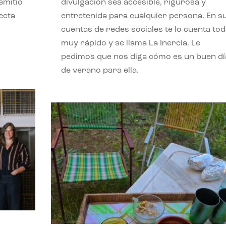
emitió
divulgación sea accesible, rigurosa y
ecta
entretenida para cualquier persona. En s
l
cuentas de redes sociales te lo cuenta to
muy rápido y se llama La Inercia. Le
pedimos que nos diga cómo es un buen dí
de verano para ella.