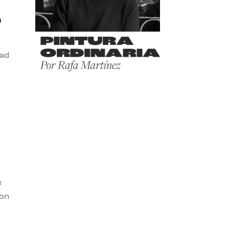
o
dad
e
con