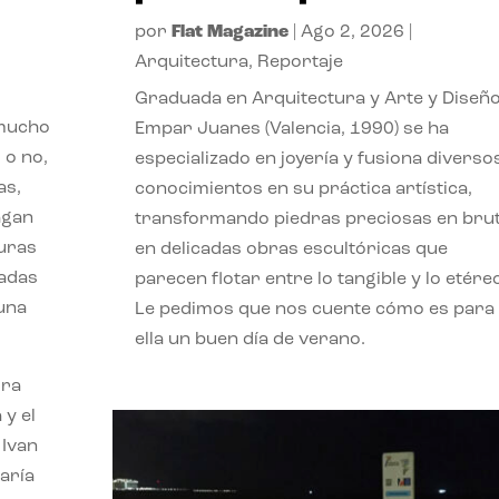
por
Flat Magazine
|
Ago 2, 2026
|
Arquitectura
,
Reportaje
Graduada en Arquitectura y Arte y Diseño
 mucho
Empar Juanes (Valencia, 1990) se ha
 o no,
especializado en joyería y fusiona diverso
as,
conocimientos en su práctica artística,
agan
transformando piedras preciosas en bru
turas
en delicadas obras escultóricas que
vadas
parecen flotar entre lo tangible y lo etére
 una
Le pedimos que nos cuente cómo es para
ella un buen día de verano.
ora
 y el
 Ivan
aría