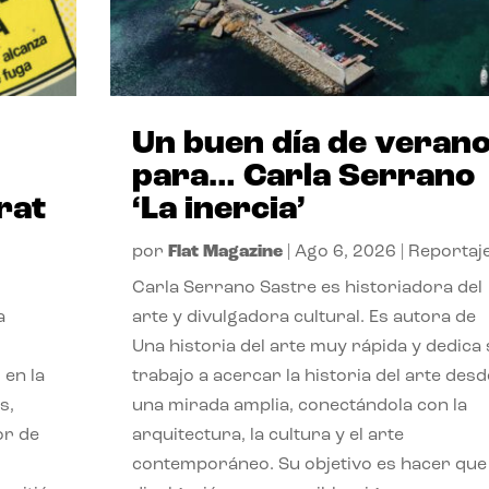
Un buen día de veran
para… Carla Serrano
rat
‘La inercia’
por
Flat Magazine
|
Ago 6, 2026
|
Reportaj
Carla Serrano Sastre es historiadora del
a
arte y divulgadora cultural. Es autora de
Una historia del arte muy rápida y dedica
 en la
trabajo a acercar la historia del arte desd
s,
una mirada amplia, conectándola con la
or de
arquitectura, la cultura y el arte
contemporáneo. Su objetivo es hacer que 