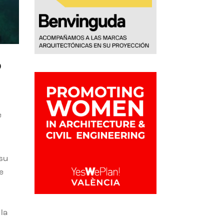
o
e
 su
e
la