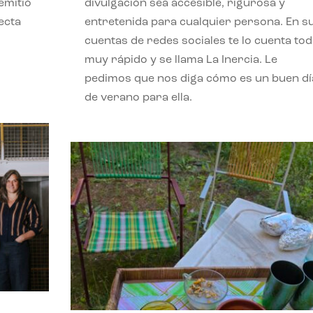
emitió
divulgación sea accesible, rigurosa y
ecta
entretenida para cualquier persona. En s
l
cuentas de redes sociales te lo cuenta to
muy rápido y se llama La Inercia. Le
pedimos que nos diga cómo es un buen dí
de verano para ella.