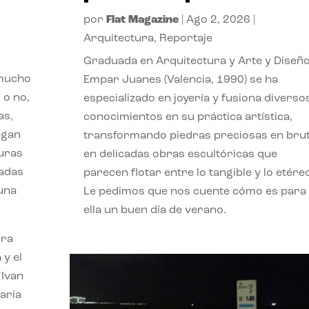
por
Flat Magazine
|
Ago 2, 2026
|
Arquitectura
,
Reportaje
Graduada en Arquitectura y Arte y Diseño
 mucho
Empar Juanes (Valencia, 1990) se ha
 o no,
especializado en joyería y fusiona diverso
as,
conocimientos en su práctica artística,
agan
transformando piedras preciosas en bru
turas
en delicadas obras escultóricas que
vadas
parecen flotar entre lo tangible y lo etére
 una
Le pedimos que nos cuente cómo es para
ella un buen día de verano.
ora
 y el
 Ivan
aría