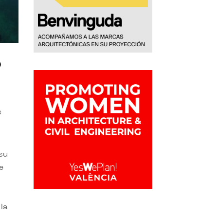
o
e
 su
e
la