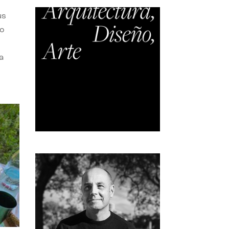
us
do
a