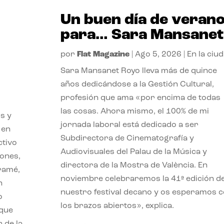
Un buen día de veran
para… Sara Mansanet
por
Flat Magazine
|
Ago 5, 2026
|
En la ciu
Sara Mansanet Royo lleva más de quince
años dedicándose a la Gestión Cultural,
profesión que ama «por encima de todas
las cosas. Ahora mismo, el 100% de mi
s y
jornada laboral está dedicado a ser
 en
Subdirectora de Cinematografía y
ctivo
Audiovisuales del Palau de la Música y
iones,
directora de la Mostra de València. En
iramé,
noviembre celebraremos la 41ª edición d
n
nuestro festival decano y os esperamos 
o
los brazos abiertos», explica.
 que
 de la