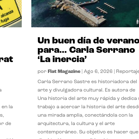
Un buen día de veran
para… Carla Serrano
rat
‘La inercia’
por
Flat Magazine
|
Ago 6, 2026
|
Reportaj
Carla Serrano Sastre es historiadora del
a
arte y divulgadora cultural. Es autora de
Una historia del arte muy rápida y dedica
 en la
trabajo a acercar la historia del arte desd
s,
una mirada amplia, conectándola con la
or de
arquitectura, la cultura y el arte
contemporáneo. Su objetivo es hacer que 