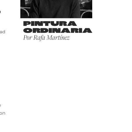
o
dad
e
con