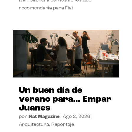
Ivan Cabrera por los libros que
recomendaría para Flat.
Un buen día de
verano para… Empar
Juanes
por
Flat Magazine
|
Ago 2, 2026
|
Arquitectura
,
Reportaje