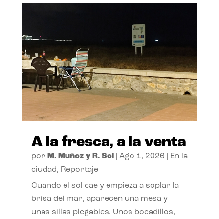
A la fresca, a la venta
por
M. Muñoz y R. Sol
|
Ago 1, 2026
|
En la
ciudad
,
Reportaje
Cuando el sol cae y empieza a soplar la
brisa del mar, aparecen una mesa y
unas sillas plegables. Unos bocadillos,