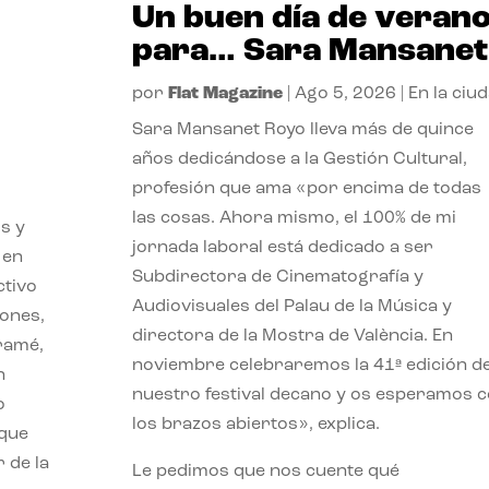
Un buen día de veran
para… Sara Mansanet
por
Flat Magazine
|
Ago 5, 2026
|
En la ciu
Sara Mansanet Royo lleva más de quince
años dedicándose a la Gestión Cultural,
profesión que ama «por encima de todas
las cosas. Ahora mismo, el 100% de mi
s y
jornada laboral está dedicado a ser
 en
Subdirectora de Cinematografía y
ctivo
Audiovisuales del Palau de la Música y
iones,
directora de la Mostra de València. En
iramé,
noviembre celebraremos la 41ª edición d
n
nuestro festival decano y os esperamos 
o
los brazos abiertos», explica.
 que
 de la
Le pedimos que nos cuente qué