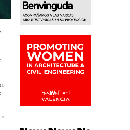
o
e
 su
e
la