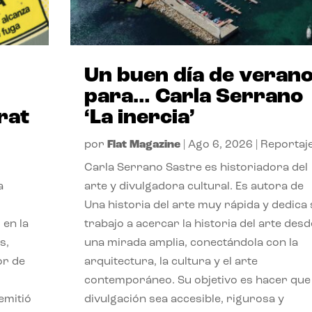
Un buen día de veran
para… Carla Serrano
rat
‘La inercia’
por
Flat Magazine
|
Ago 6, 2026
|
Reportaj
Carla Serrano Sastre es historiadora del
a
arte y divulgadora cultural. Es autora de
Una historia del arte muy rápida y dedica
 en la
trabajo a acercar la historia del arte desd
s,
una mirada amplia, conectándola con la
or de
arquitectura, la cultura y el arte
contemporáneo. Su objetivo es hacer que 
emitió
divulgación sea accesible, rigurosa y