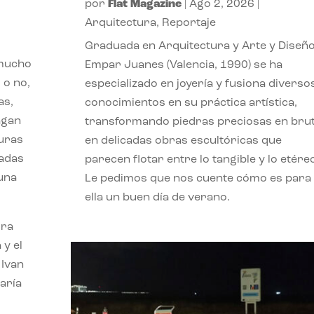
por
Flat Magazine
|
Ago 2, 2026
|
Arquitectura
,
Reportaje
Graduada en Arquitectura y Arte y Diseño
 mucho
Empar Juanes (Valencia, 1990) se ha
 o no,
especializado en joyería y fusiona diverso
as,
conocimientos en su práctica artística,
agan
transformando piedras preciosas en bru
turas
en delicadas obras escultóricas que
vadas
parecen flotar entre lo tangible y lo etére
 una
Le pedimos que nos cuente cómo es para
ella un buen día de verano.
ora
 y el
 Ivan
aría