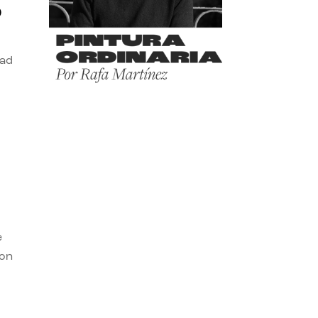
o
dad
e
con