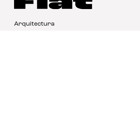
Arquitectura
Diseño
Arte
Nosotros
Nota legal
Contacto
© FLAT Magazine 2026