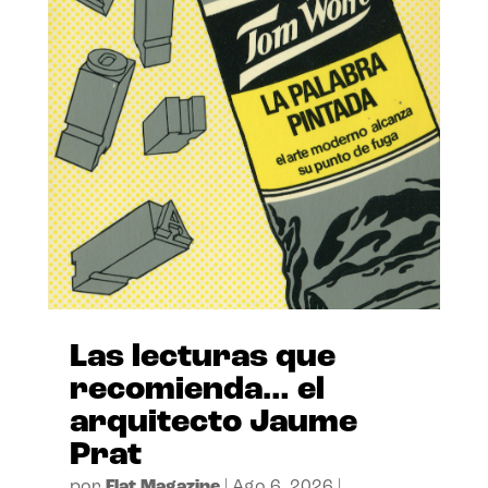
Las lecturas que
recomienda… el
arquitecto Jaume
Prat
por
Flat Magazine
|
Ago 6, 2026
|