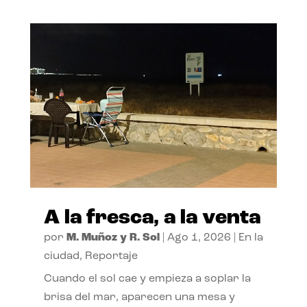
A la fresca, a la venta
por
M. Muñoz y R. Sol
|
Ago 1, 2026
|
En la
ciudad
,
Reportaje
Cuando el sol cae y empieza a soplar la
brisa del mar, aparecen una mesa y