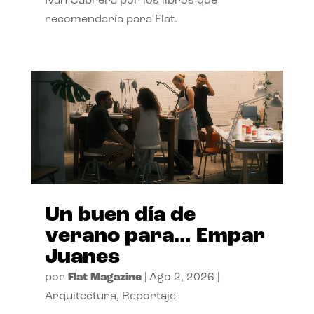
Ivan Cabrera por los libros que
recomendaría para Flat.
Un buen día de
verano para… Empar
Juanes
por
Flat Magazine
|
Ago 2, 2026
|
Arquitectura
,
Reportaje