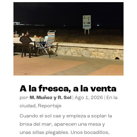
A la fresca, a la venta
por
M. Muñoz y R. Sol
|
Ago 1, 2026
|
En la
ciudad
,
Reportaje
Cuando el sol cae y empieza a soplar la
brisa del mar, aparecen una mesa y
unas sillas plegables. Unos bocadillos,