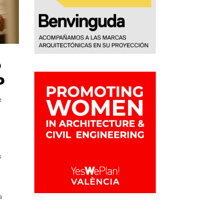
o
o
e
s
a