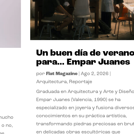
Un buen día de veran
para… Empar Juanes
por
Flat Magazine
|
Ago 2, 2026
|
Arquitectura
,
Reportaje
Graduada en Arquitectura y Arte y Diseño
Empar Juanes (Valencia, 1990) se ha
especializado en joyería y fusiona diverso
conocimientos en su práctica artística,
 mucho
transformando piedras preciosas en bru
 o no,
en delicadas obras escultóricas que
as,