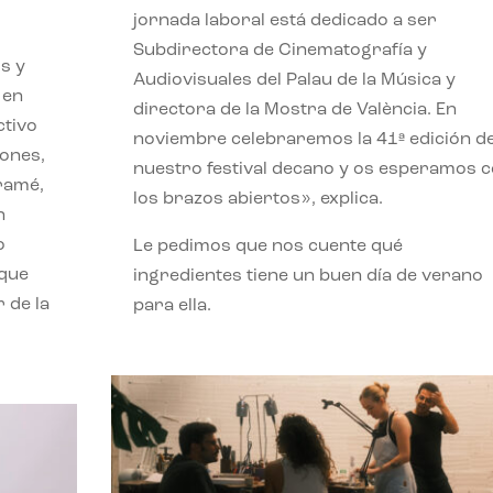
jornada laboral está dedicado a ser
Subdirectora de Cinematografía y
s y
Audiovisuales del Palau de la Música y
 en
directora de la Mostra de València. En
ctivo
noviembre celebraremos la 41ª edición d
iones,
nuestro festival decano y os esperamos 
iramé,
los brazos abiertos», explica.
n
o
Le pedimos que nos cuente qué
 que
ingredientes tiene un buen día de verano
 de la
para ella.