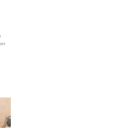
e
con