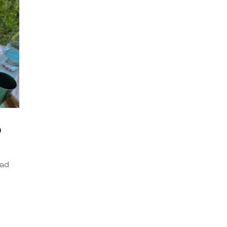
o
dad