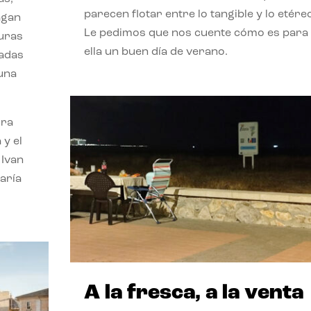
parecen flotar entre lo tangible y lo etére
agan
Le pedimos que nos cuente cómo es para
turas
ella un buen día de verano.
vadas
 una
ora
 y el
 Ivan
aría
A la fresca, a la venta