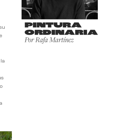
 su
e
la
us
do
a