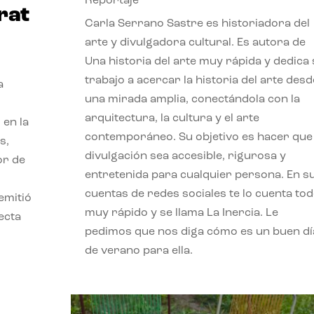
Reportaje
rat
Carla Serrano Sastre es historiadora del
arte y divulgadora cultural. Es autora de
Una historia del arte muy rápida y dedica
trabajo a acercar la historia del arte desd
a
una mirada amplia, conectándola con la
arquitectura, la cultura y el arte
 en la
contemporáneo. Su objetivo es hacer que 
s,
divulgación sea accesible, rigurosa y
or de
entretenida para cualquier persona. En s
cuentas de redes sociales te lo cuenta to
emitió
muy rápido y se llama La Inercia. Le
ecta
pedimos que nos diga cómo es un buen dí
l
de verano para ella.