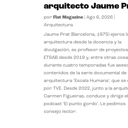
arquitecto Jaume P
por
Flat Magazine
|
Ago 6, 2026
|
Arquitectura
Jaume Prat (Barcelona, 1975) ejerce l
arquitectura desde la docencia y la
divulgación, es profesor de proyectos
ETSAB desde 2019 y, entre otras cosa
durante cuatro temporadas fue ases
contenidos de la serie documental de
arquitectura ‘Escala Humana’, que se 
por TVE. Desde 2022, junto a la arquit
Carmen Figueiras, conduce y dirige e
podcast ‘El punto gordo’. Le pedimos
consejo lector.