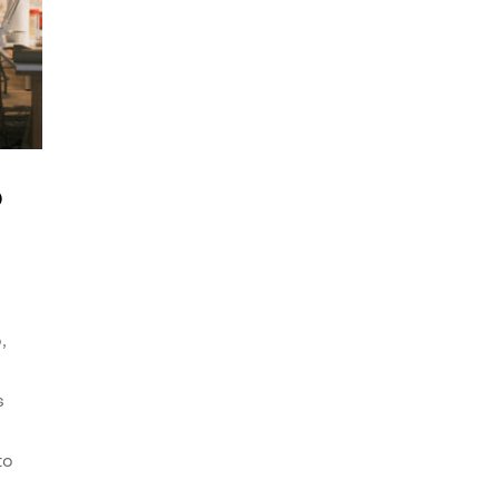
o
,
s
to