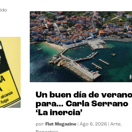
ido
Un buen día de veran
para… Carla Serrano
‘La inercia’
por
Flat Magazine
|
Ago 6, 2026
|
Arte
,