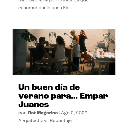
Ivan Cabrera por los libros que
recomendaría para Flat.
Un buen día de
verano para… Empar
Juanes
por
Flat Magazine
|
Ago 2, 2026
|
Arquitectura
,
Reportaje