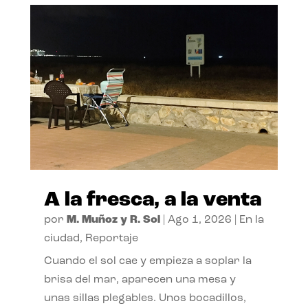
A la fresca, a la venta
por
M. Muñoz y R. Sol
|
Ago 1, 2026
|
En la
ciudad
,
Reportaje
Cuando el sol cae y empieza a soplar la
brisa del mar, aparecen una mesa y
unas sillas plegables. Unos bocadillos,