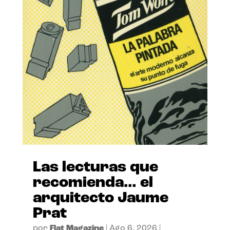
Las lecturas que
recomienda… el
arquitecto Jaume
Prat
por
Flat Magazine
|
Ago 6, 2026
|