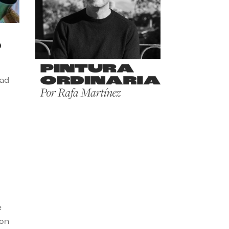
o
dad
e
con