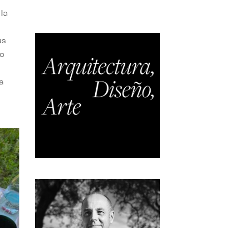
la
us
do
a