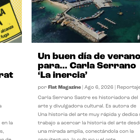
Un buen día de veran
para… Carla Serrano
rat
‘La inercia’
por
Flat Magazine
|
Ago 6, 2026
|
Reportaj
Carla Serrano Sastre es historiadora del
a
arte y divulgadora cultural. Es autora de
Una historia del arte muy rápida y dedica
 en la
trabajo a acercar la historia del arte desd
s,
una mirada amplia, conectándola con la
or de
arquitectura, la cultura y el arte