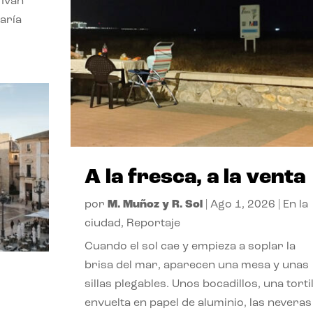
 Ivan
aría
A la fresca, a la venta
por
M. Muñoz y R. Sol
|
Ago 1, 2026
|
En la
ciudad
,
Reportaje
Cuando el sol cae y empieza a soplar la
brisa del mar, aparecen una mesa y unas
sillas plegables. Unos bocadillos, una tortil
envuelta en papel de aluminio, las neveras