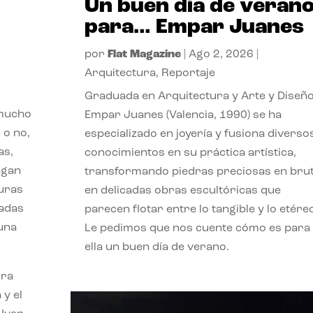
Un buen día de veran
para… Empar Juanes
por
Flat Magazine
|
Ago 2, 2026
|
Arquitectura
,
Reportaje
Graduada en Arquitectura y Arte y Diseño
 mucho
Empar Juanes (Valencia, 1990) se ha
 o no,
especializado en joyería y fusiona diverso
as,
conocimientos en su práctica artística,
agan
transformando piedras preciosas en bru
turas
en delicadas obras escultóricas que
vadas
parecen flotar entre lo tangible y lo etére
 una
Le pedimos que nos cuente cómo es para
ella un buen día de verano.
ora
 y el