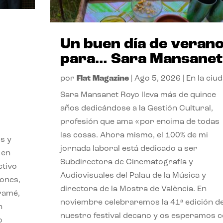
Un buen día de veran
para… Sara Mansanet
por
Flat Magazine
|
Ago 5, 2026
|
En la ciu
Sara Mansanet Royo lleva más de quince
años dedicándose a la Gestión Cultural,
profesión que ama «por encima de todas
las cosas. Ahora mismo, el 100% de mi
s y
jornada laboral está dedicado a ser
 en
Subdirectora de Cinematografía y
ctivo
Audiovisuales del Palau de la Música y
iones,
directora de la Mostra de València. En
iramé,
noviembre celebraremos la 41ª edición d
n
nuestro festival decano y os esperamos 
o