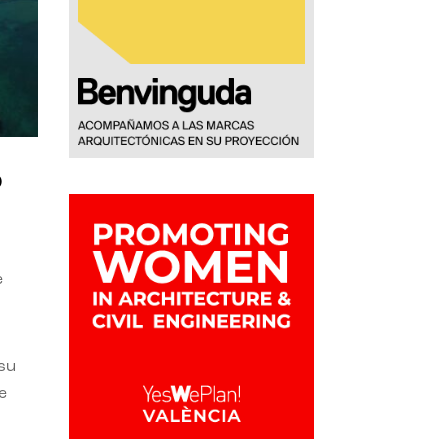
o
e
 su
e