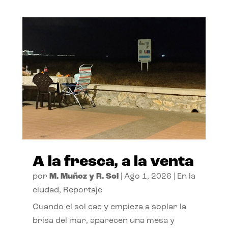
A la fresca, a la venta
por
M. Muñoz y R. Sol
|
Ago 1, 2026
|
En la
ciudad
,
Reportaje
Cuando el sol cae y empieza a soplar la
brisa del mar, aparecen una mesa y