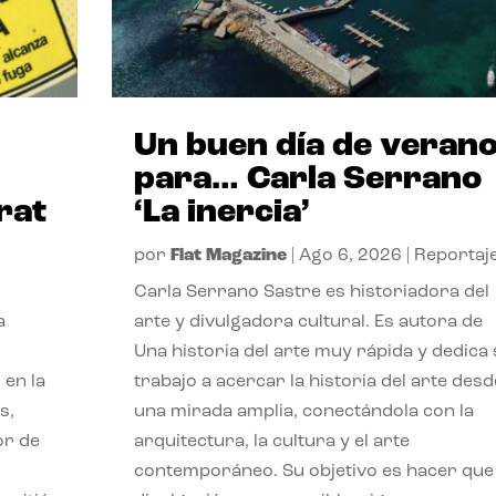
Un buen día de veran
para… Carla Serrano
rat
‘La inercia’
por
Flat Magazine
|
Ago 6, 2026
|
Reportaj
Carla Serrano Sastre es historiadora del
a
arte y divulgadora cultural. Es autora de
Una historia del arte muy rápida y dedica
 en la
trabajo a acercar la historia del arte desd
s,
una mirada amplia, conectándola con la
or de
arquitectura, la cultura y el arte
contemporáneo. Su objetivo es hacer que 