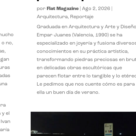
por
Flat Magazine
|
Ago 2, 2026
|
Arquitectura
,
Reportaje
Graduada en Arquitectura y Arte y Diseño
 mucho
Empar Juanes (Valencia, 1990) se ha
 o no,
especializado en joyería y fusiona diverso
as,
conocimientos en su práctica artística,
agan
transformando piedras preciosas en bru
turas
en delicadas obras escultóricas que
vadas
parecen flotar entre lo tangible y lo etére
 una
Le pedimos que nos cuente cómo es para
ella un buen día de verano.
ora
 y el
 Ivan
aría