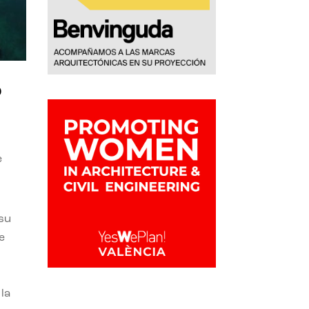
o
e
 su
e
la