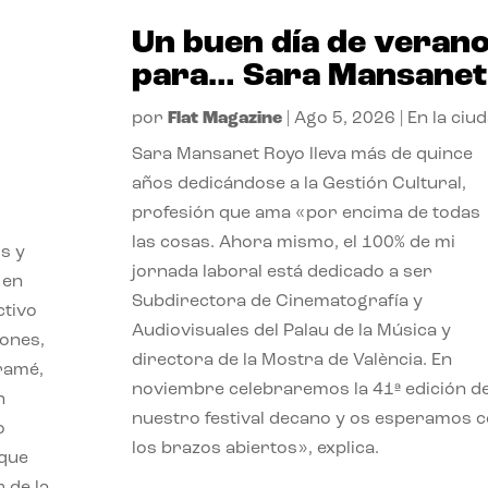
Un buen día de veran
para… Sara Mansanet
por
Flat Magazine
|
Ago 5, 2026
|
En la ciu
Sara Mansanet Royo lleva más de quince
años dedicándose a la Gestión Cultural,
profesión que ama «por encima de todas
las cosas. Ahora mismo, el 100% de mi
s y
jornada laboral está dedicado a ser
 en
Subdirectora de Cinematografía y
ctivo
Audiovisuales del Palau de la Música y
iones,
directora de la Mostra de València. En
iramé,
noviembre celebraremos la 41ª edición d
n
nuestro festival decano y os esperamos 
o
los brazos abiertos», explica.
 que
 de la