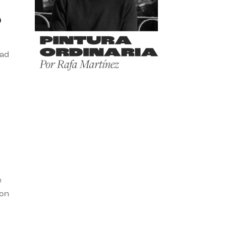
o
dad
e
con