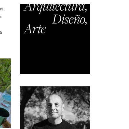
us
do
a