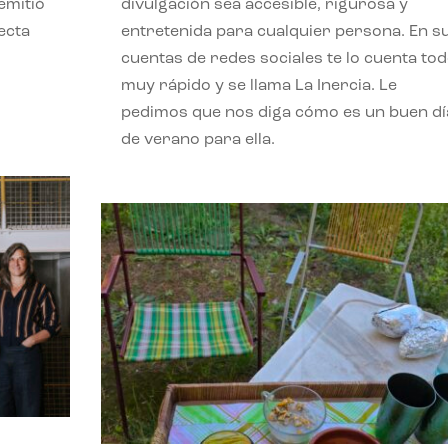
emitió
divulgación sea accesible, rigurosa y
ecta
entretenida para cualquier persona. En s
l
cuentas de redes sociales te lo cuenta to
muy rápido y se llama La Inercia. Le
pedimos que nos diga cómo es un buen dí
de verano para ella.