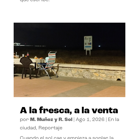
A la fresca, a la venta
por
M. Muñoz y R. Sol
|
Ago 1, 2026
|
En la
ciudad
,
Reportaje
Cuando el sol cae y empieza a soplar la