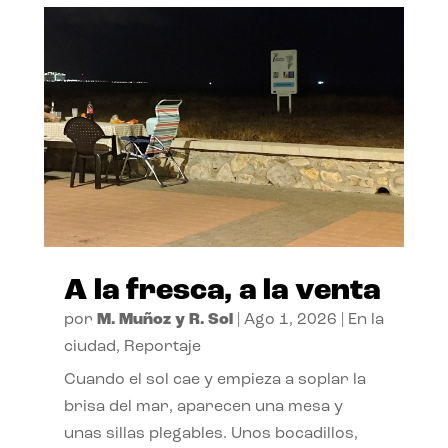
A la fresca, a la venta
por
M. Muñoz y R. Sol
|
Ago 1, 2026
|
En la
ciudad
,
Reportaje
Cuando el sol cae y empieza a soplar la
brisa del mar, aparecen una mesa y
unas sillas plegables. Unos bocadillos,