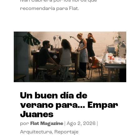
Ivan Cabrera por los libros que
recomendaría para Flat.
Un buen día de
verano para… Empar
Juanes
por
Flat Magazine
|
Ago 2, 2026
|
Arquitectura
,
Reportaje