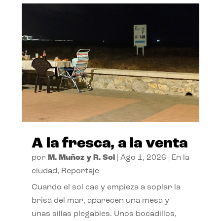
A la fresca, a la venta
por
M. Muñoz y R. Sol
|
Ago 1, 2026
|
En la
ciudad
,
Reportaje
Cuando el sol cae y empieza a soplar la
brisa del mar, aparecen una mesa y
unas sillas plegables. Unos bocadillos,