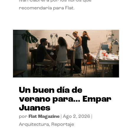
Ivan Cabrera por los libros que
recomendaría para Flat.
Un buen día de
verano para… Empar
Juanes
por
Flat Magazine
|
Ago 2, 2026
|
Arquitectura
,
Reportaje