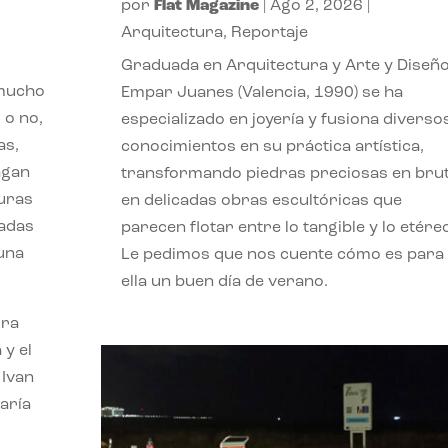
por
Flat Magazine
|
Ago 2, 2026
|
Arquitectura
,
Reportaje
Graduada en Arquitectura y Arte y Diseño
 mucho
Empar Juanes (Valencia, 1990) se ha
 o no,
especializado en joyería y fusiona diverso
as,
conocimientos en su práctica artística,
agan
transformando piedras preciosas en bru
turas
en delicadas obras escultóricas que
vadas
parecen flotar entre lo tangible y lo etére
 una
Le pedimos que nos cuente cómo es para
ella un buen día de verano.
ora
 y el
 Ivan
aría