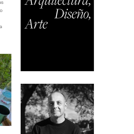
us
do
a