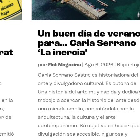
Un buen día de veran
para… Carla Serrano
rat
‘La inercia’
por
Flat Magazine
|
Ago 6, 2026
|
Reportaj
Carla Serrano Sastre es historiadora del
a
arte y divulgadora cultural. Es autora de
Una historia del arte muy rápida y dedica
 en la
trabajo a acercar la historia del arte desd
s,
una mirada amplia, conectándola con la
or de
arquitectura, la cultura y el arte
contemporáneo. Su objetivo es hacer que 
emitió
divulgación sea accesible, rigurosa y