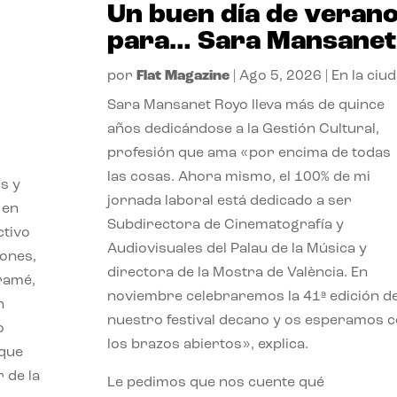
Un buen día de veran
para… Sara Mansanet
por
Flat Magazine
|
Ago 5, 2026
|
En la ciu
Sara Mansanet Royo lleva más de quince
años dedicándose a la Gestión Cultural,
profesión que ama «por encima de todas
las cosas. Ahora mismo, el 100% de mi
s y
jornada laboral está dedicado a ser
 en
Subdirectora de Cinematografía y
ctivo
Audiovisuales del Palau de la Música y
iones,
directora de la Mostra de València. En
iramé,
noviembre celebraremos la 41ª edición d
n
nuestro festival decano y os esperamos 
o
los brazos abiertos», explica.
 que
 de la
Le pedimos que nos cuente qué