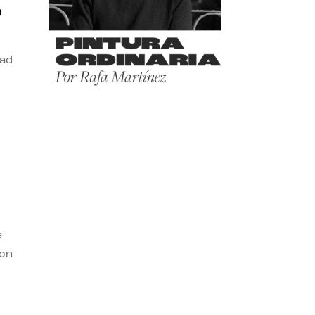
o
dad
e
con