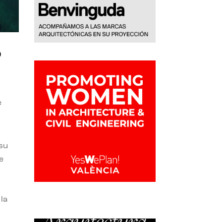
o
e
 su
e
la