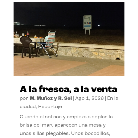
A la fresca, a la venta
por
M. Muñoz y R. Sol
|
Ago 1, 2026
|
En la
ciudad
,
Reportaje
Cuando el sol cae y empieza a soplar la
brisa del mar, aparecen una mesa y
unas sillas plegables. Unos bocadillos,