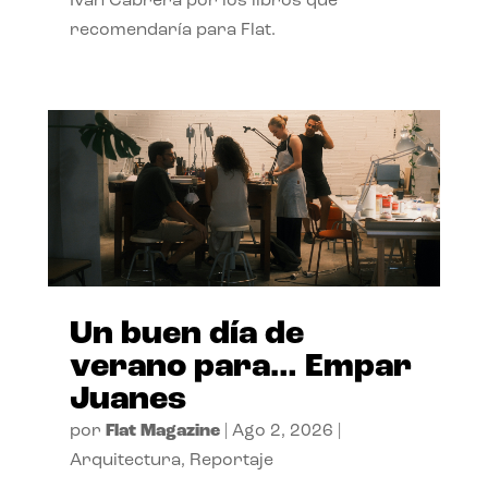
Ivan Cabrera por los libros que
recomendaría para Flat.
Un buen día de
verano para… Empar
Juanes
por
Flat Magazine
|
Ago 2, 2026
|
Arquitectura
,
Reportaje