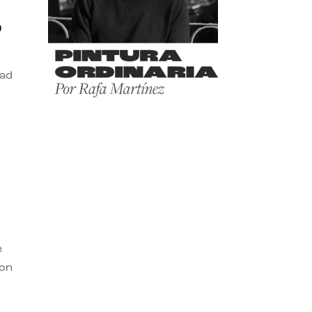
o
dad
e
con