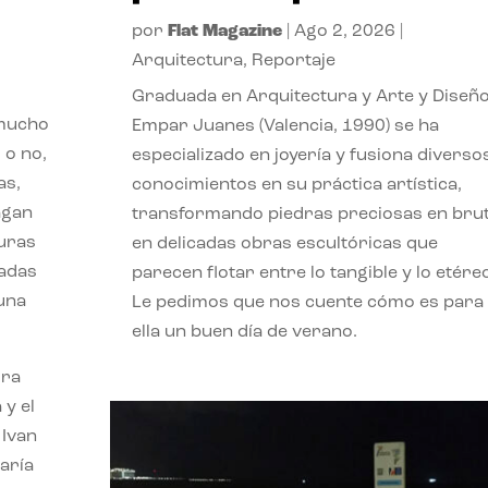
por
Flat Magazine
|
Ago 2, 2026
|
Arquitectura
,
Reportaje
Graduada en Arquitectura y Arte y Diseño
 mucho
Empar Juanes (Valencia, 1990) se ha
 o no,
especializado en joyería y fusiona diverso
as,
conocimientos en su práctica artística,
agan
transformando piedras preciosas en bru
turas
en delicadas obras escultóricas que
vadas
parecen flotar entre lo tangible y lo etére
 una
Le pedimos que nos cuente cómo es para
ella un buen día de verano.
ora
 y el
 Ivan
aría