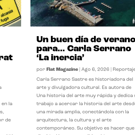
Un buen día de veran
para… Carla Serrano
rat
‘La inercia’
por
Flat Magazine
|
Ago 6, 2026
|
Reportaj
Carla Serrano Sastre es historiadora del
a
arte y divulgadora cultural. Es autora de
Una historia del arte muy rápida y dedica
 en la
trabajo a acercar la historia del arte desd
s,
una mirada amplia, conectándola con la
or de
arquitectura, la cultura y el arte
contemporáneo. Su objetivo es hacer que 