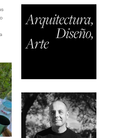
us
do
a