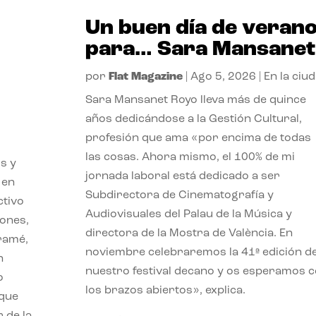
Un buen día de veran
para… Sara Mansanet
por
Flat Magazine
|
Ago 5, 2026
|
En la ciu
Sara Mansanet Royo lleva más de quince
años dedicándose a la Gestión Cultural,
profesión que ama «por encima de todas
las cosas. Ahora mismo, el 100% de mi
s y
jornada laboral está dedicado a ser
 en
Subdirectora de Cinematografía y
ctivo
Audiovisuales del Palau de la Música y
iones,
directora de la Mostra de València. En
iramé,
noviembre celebraremos la 41ª edición d
n
nuestro festival decano y os esperamos 
o
los brazos abiertos», explica.
 que
 de la