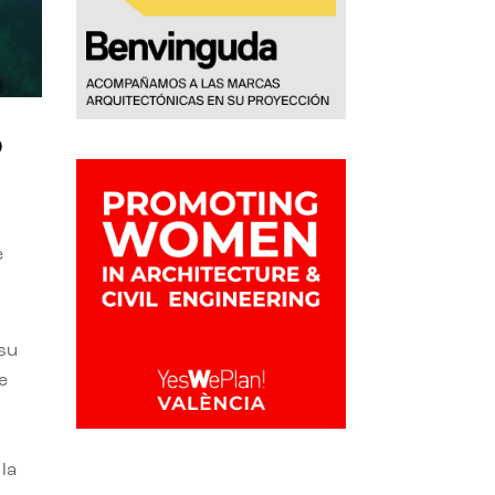
o
e
 su
e
la