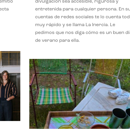
emitió
divulgación sea accesible, rigurosa y
ecta
entretenida para cualquier persona. En s
l
cuentas de redes sociales te lo cuenta to
muy rápido y se llama La Inercia. Le
pedimos que nos diga cómo es un buen dí
de verano para ella.