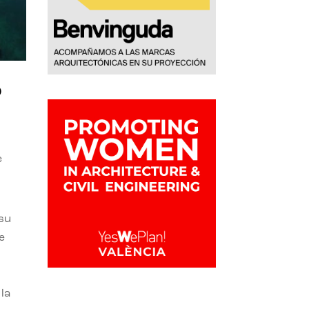
o
e
 su
e
la