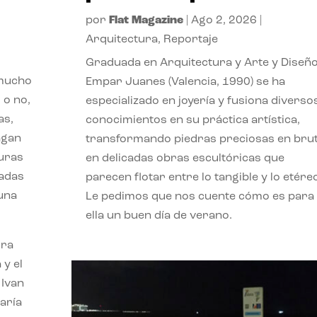
por
Flat Magazine
|
Ago 2, 2026
|
Arquitectura
,
Reportaje
Graduada en Arquitectura y Arte y Diseño
 mucho
Empar Juanes (Valencia, 1990) se ha
 o no,
especializado en joyería y fusiona diverso
as,
conocimientos en su práctica artística,
agan
transformando piedras preciosas en bru
turas
en delicadas obras escultóricas que
vadas
parecen flotar entre lo tangible y lo etére
 una
Le pedimos que nos cuente cómo es para
ella un buen día de verano.
ora
 y el
 Ivan
aría