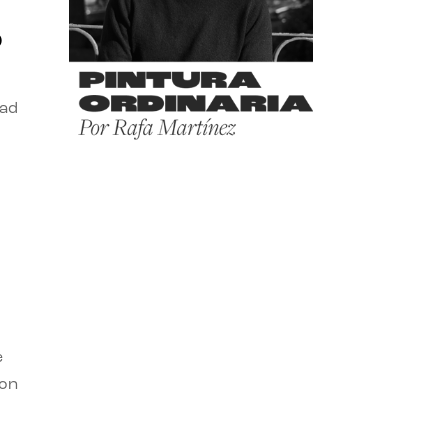
o
dad
e
con