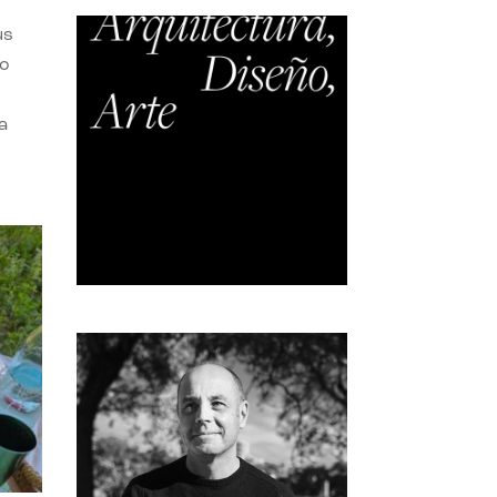
us
do
a