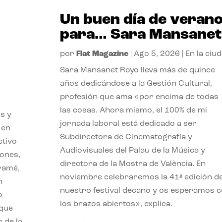
Un buen día de veran
para… Sara Mansanet
por
Flat Magazine
|
Ago 5, 2026
|
En la ciu
Sara Mansanet Royo lleva más de quince
años dedicándose a la Gestión Cultural,
profesión que ama «por encima de todas
las cosas. Ahora mismo, el 100% de mi
s y
jornada laboral está dedicado a ser
 en
Subdirectora de Cinematografía y
ctivo
Audiovisuales del Palau de la Música y
iones,
directora de la Mostra de València. En
iramé,
noviembre celebraremos la 41ª edición d
n
nuestro festival decano y os esperamos 
o
los brazos abiertos», explica.
 que
 de la