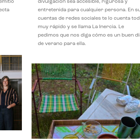
emitió
divulgación sea accesible, rigurosa y
ecta
entretenida para cualquier persona. En s
l
cuentas de redes sociales te lo cuenta to
muy rápido y se llama La Inercia. Le
pedimos que nos diga cómo es un buen dí
de verano para ella.