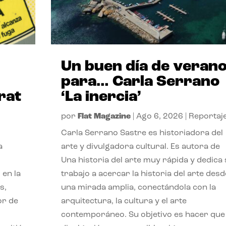
Un buen día de veran
para… Carla Serrano
rat
‘La inercia’
por
Flat Magazine
|
Ago 6, 2026
|
Reportaj
Carla Serrano Sastre es historiadora del
a
arte y divulgadora cultural. Es autora de
Una historia del arte muy rápida y dedica
 en la
trabajo a acercar la historia del arte desd
s,
una mirada amplia, conectándola con la
or de
arquitectura, la cultura y el arte
contemporáneo. Su objetivo es hacer que 