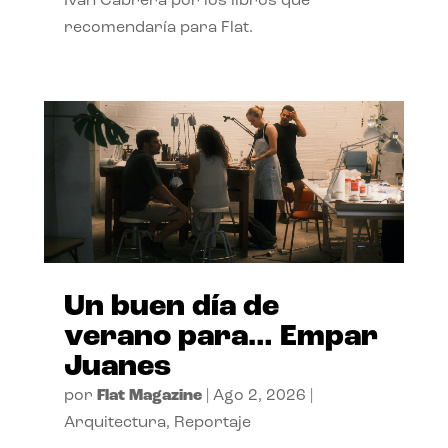
Ivan Cabrera por los libros que
recomendaría para Flat.
Un buen día de
verano para… Empar
Juanes
por
Flat Magazine
|
Ago 2, 2026
|
Arquitectura
,
Reportaje