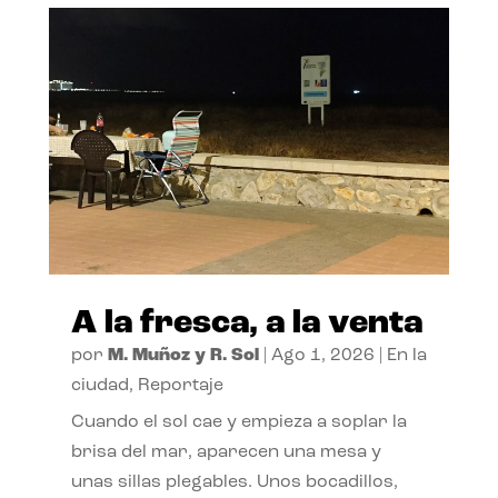
A la fresca, a la venta
por
M. Muñoz y R. Sol
|
Ago 1, 2026
|
En la
ciudad
,
Reportaje
Cuando el sol cae y empieza a soplar la
brisa del mar, aparecen una mesa y
unas sillas plegables. Unos bocadillos,