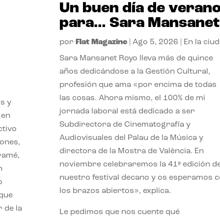
Un buen día de veran
para… Sara Mansanet
por
Flat Magazine
|
Ago 5, 2026
|
En la ciu
Sara Mansanet Royo lleva más de quince
años dedicándose a la Gestión Cultural,
profesión que ama «por encima de todas
las cosas. Ahora mismo, el 100% de mi
s y
jornada laboral está dedicado a ser
 en
Subdirectora de Cinematografía y
ctivo
Audiovisuales del Palau de la Música y
iones,
directora de la Mostra de València. En
iramé,
noviembre celebraremos la 41ª edición d
n
nuestro festival decano y os esperamos 
o
los brazos abiertos», explica.
 que
 de la
Le pedimos que nos cuente qué