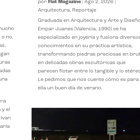
por
Flat Magazine
|
Ago 2, 2026
|
Arquitectura
,
Reportaje
Graduada en Arquitectura y Arte y Diseño
 mucho
Empar Juanes (Valencia, 1990) se ha
 o no,
especializado en joyería y fusiona diverso
as,
conocimientos en su práctica artística,
agan
transformando piedras preciosas en bru
turas
en delicadas obras escultóricas que
vadas
parecen flotar entre lo tangible y lo etére
 una
Le pedimos que nos cuente cómo es para
ella un buen día de verano.
ora
 y el
 Ivan
aría