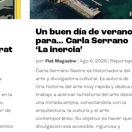
Un buen día de veran
para… Carla Serrano
rat
‘La inercia’
por
Flat Magazine
|
Ago 6, 2026
|
Reportaj
Carla Serrano Sastre es historiadora del
a
arte y divulgadora cultural. Es autora de
Una historia del arte muy rápida y dedica
 en la
trabajo a acercar la historia del arte desd
s,
una mirada amplia, conectándola con la
or de
arquitectura, la cultura y el arte
contemporáneo. Su objetivo es hacer que 
emitió
divulgación sea accesible, rigurosa y