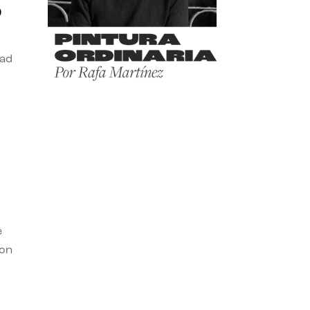
o
dad
e
con