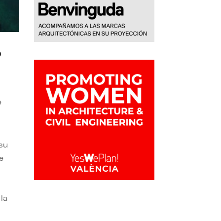
o
e
 su
e
la