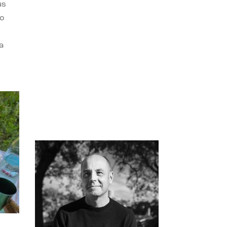
us
do
a