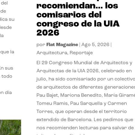
 del
recomiendan… los
 de
comisarios del
dica su
congreso de la UIA
 desde
2026
la
por
Flat Magazine
|
Ago 5, 2026
|
que la
Arquitectura
,
Reportaje
El 29 Congreso Mundial de Arquitectos y
En sus
Arquitectas de la UIA 2026, celebrado en
a todo
julio, ha sido comisariado por un colectiv
de arquitectos de diferentes generacione
n día
Pau Bajet, Mariona Benedito, Maria Giramé
Tomeu Ramis, Pau Sarquella y Carmen
Torres, que operan desde el territorio
extendido de Barcelona. Les pedimos que
nos recomienden lecturas para salvar de 