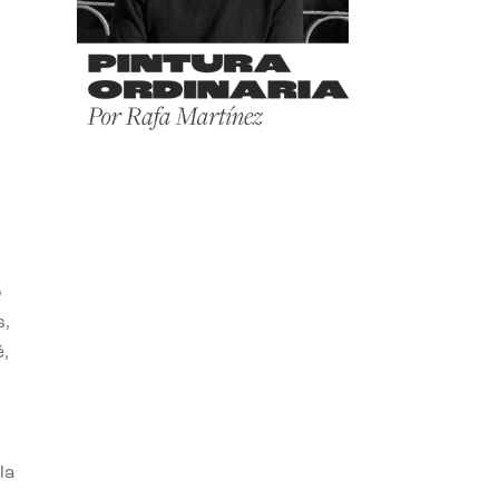
o
s,
,
la