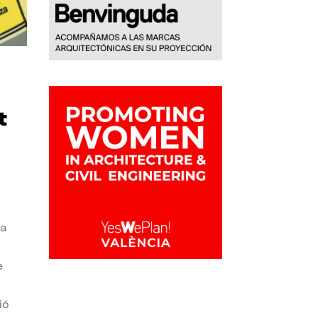
t
la
e
ió