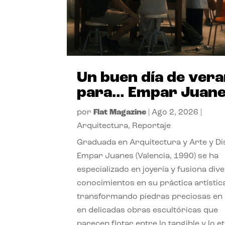
Un buen día de ver
para… Empar Juan
por
Flat Magazine
|
Ago 2, 2026
|
Arquitectura
,
Reportaje
Graduada en Arquitectura y Arte y Di
Empar Juanes (Valencia, 1990) se ha
especializado en joyería y fusiona div
conocimientos en su práctica artístic
transformando piedras preciosas en
en delicadas obras escultóricas que
parecen flotar entre lo tangible y lo e