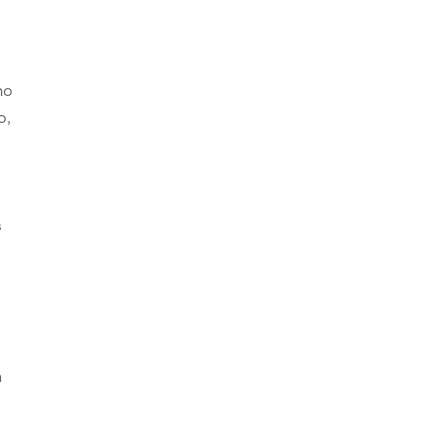
ho
o,
s
s
n