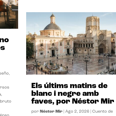
ano
es
seño,
Els últims matins de
ersos
blanc i negre amb
a,
faves, por Néstor Mir
 bruto
por
Néstor Mir
|
Ago 2, 2026
|
Cuento de
téreo.