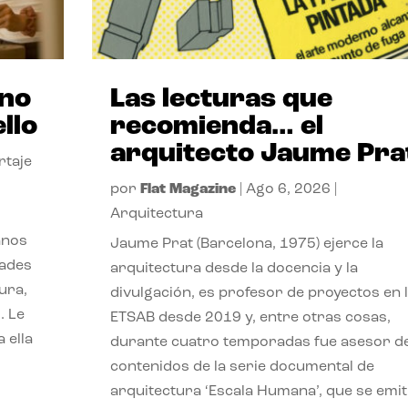
ano
Las lecturas que
llo
recomienda… el
arquitecto Jaume Pra
rtaje
por
Flat Magazine
|
Ago 6, 2026
|
Arquitectura
anos
Jaume Prat (Barcelona, 1975) ejerce la
dades
arquitectura desde la docencia y la
ura,
divulgación, es profesor de proyectos en 
. Le
ETSAB desde 2019 y, entre otras cosas,
 ella
durante cuatro temporadas fue asesor d
contenidos de la serie documental de
arquitectura ‘Escala Humana’, que se emit