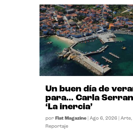
Un buen día de ver
para… Carla Serra
‘La inercia’
por
Flat Magazine
|
Ago 6, 2026
|
Arte
,
Reportaje