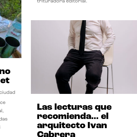
trituradora editorial.
ano
et
 ciudad
nce
Las lecturas que
l,
recomienda… el
odas
arquitecto Ivan
i
Cabrera