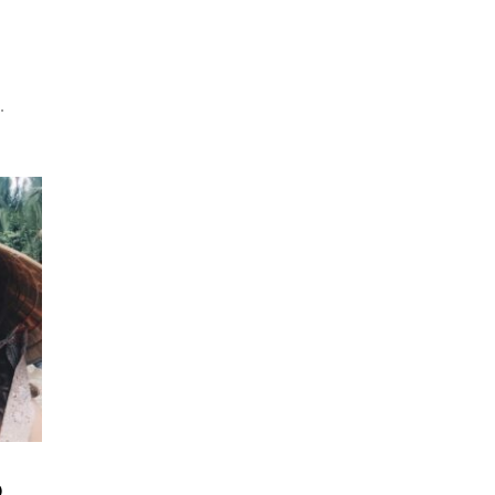
o
.
o