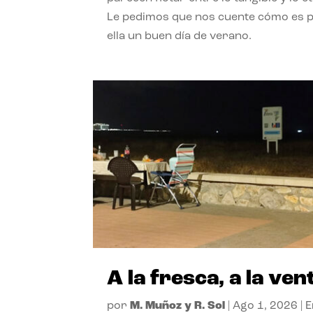
Le pedimos que nos cuente cómo es 
ella un buen día de verano.
A la fresca, a la ven
por
M. Muñoz y R. Sol
|
Ago 1, 2026
|
E