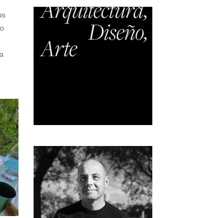
us
do
a