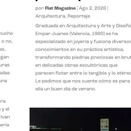
por
Flat Magazine
|
Ago 2, 2026
|
Arquitectura
,
Reportaje
Graduada en Arquitectura y Arte y Diseño
 mucho
Empar Juanes (Valencia, 1990) se ha
 o no,
especializado en joyería y fusiona diverso
as,
conocimientos en su práctica artística,
agan
transformando piedras preciosas en bru
turas
en delicadas obras escultóricas que
vadas
parecen flotar entre lo tangible y lo etére
 una
Le pedimos que nos cuente cómo es para
ella un buen día de verano.
ora
 y el
 Ivan
aría