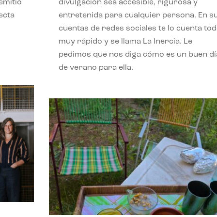
emitió
divulgación sea accesible, rigurosa y
ecta
entretenida para cualquier persona. En s
l
cuentas de redes sociales te lo cuenta to
muy rápido y se llama La Inercia. Le
pedimos que nos diga cómo es un buen dí
de verano para ella.