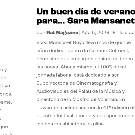
Un buen día de veran
para… Sara Mansanet
por
Flat Magazine
|
Ago 5, 2026
|
En la ciu
Sara Mansanet Royo lleva más de quince
años dedicándose a la Gestión Cultural,
profesión que ama «por encima de todas
las cosas. Ahora mismo, el 100% de mi
s y
jornada laboral está dedicado a ser
 en
Subdirectora de Cinematografía y
ctivo
Audiovisuales del Palau de la Música y
iones,
directora de la Mostra de València. En
iramé,
noviembre celebraremos la 41ª edición d
n
nuestro festival decano y os esperamos 
o
los brazos abiertos», explica.
 que
 de la