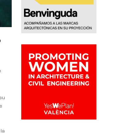
o
e
 su
e
la