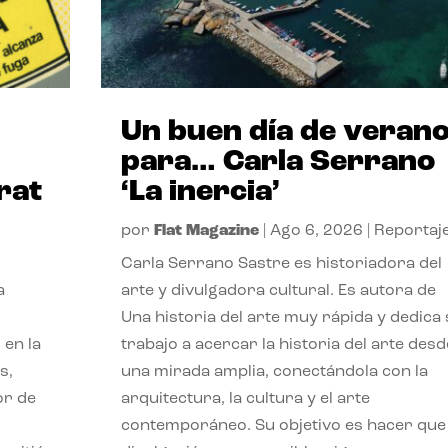
Un buen día de veran
para… Carla Serrano
rat
‘La inercia’
por
Flat Magazine
|
Ago 6, 2026
|
Reportaj
Carla Serrano Sastre es historiadora del
a
arte y divulgadora cultural. Es autora de
Una historia del arte muy rápida y dedica
 en la
trabajo a acercar la historia del arte desd
s,
una mirada amplia, conectándola con la
or de
arquitectura, la cultura y el arte
contemporáneo. Su objetivo es hacer que 