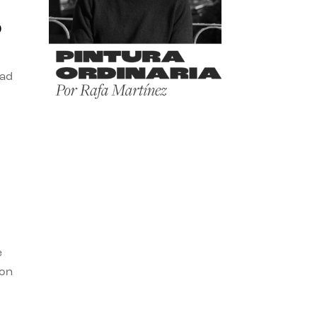
o
dad
e
con