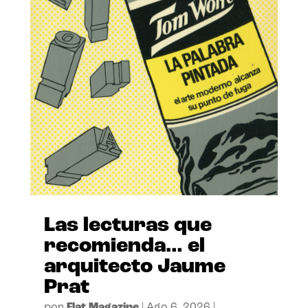
Las lecturas que
recomienda… el
arquitecto Jaume
Prat
por
Flat Magazine
|
Ago 6, 2026
|