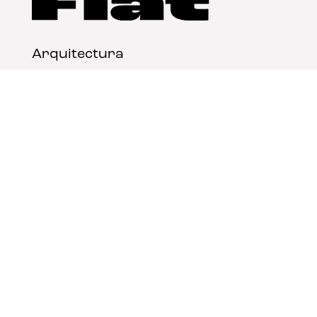
Arquitectura
Diseño
Arte
Nosotros
Nota legal
Contacto
© FLAT Magazine 2026