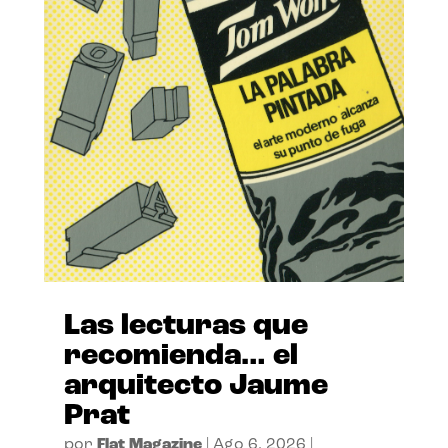
Las lecturas que
recomienda… el
arquitecto Jaume
Prat
por
Flat Magazine
|
Ago 6, 2026
|