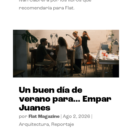
Ivan Cabrera por los libros que
recomendaría para Flat.
Un buen día de
verano para… Empar
Juanes
por
Flat Magazine
|
Ago 2, 2026
|
Arquitectura
,
Reportaje