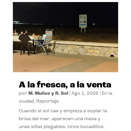
A la fresca, a la venta
por
M. Muñoz y R. Sol
|
Ago 1, 2026
|
En la
ciudad
,
Reportaje
Cuando el sol cae y empieza a soplar la
brisa del mar, aparecen una mesa y
unas sillas plegables. Unos bocadillos,