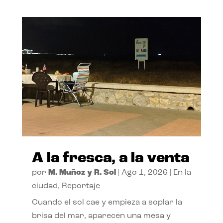
A la fresca, a la venta
por
M. Muñoz y R. Sol
|
Ago 1, 2026
|
En la
ciudad
,
Reportaje
Cuando el sol cae y empieza a soplar la
brisa del mar, aparecen una mesa y