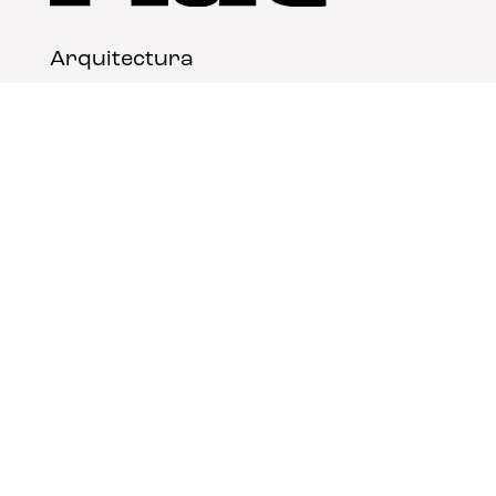
Arquitectura
Diseño
Arte
Nosotros
Nota legal
Contacto
© FLAT Magazine 2026