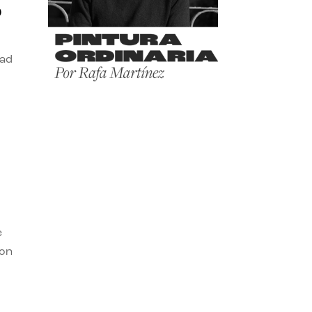
o
dad
e
con