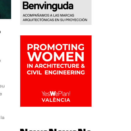
o
e
 su
e
la