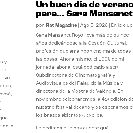
Un buen día de veran
para… Sara Mansanet
por
Flat Magazine
|
Ago 5, 2026
|
En la ciu
Sara Mansanet Royo lleva más de quince
años dedicándose a la Gestión Cultural,
profesión que ama «por encima de todas
las cosas. Ahora mismo, el 100% de mi
s y
jornada laboral está dedicado a ser
 en
Subdirectora de Cinematografía y
ctivo
Audiovisuales del Palau de la Música y
iones,
directora de la Mostra de València. En
iramé,
noviembre celebraremos la 41ª edición d
n
nuestro festival decano y os esperamos 
o
los brazos abiertos», explica.
 que
 de la
Le pedimos que nos cuente qué