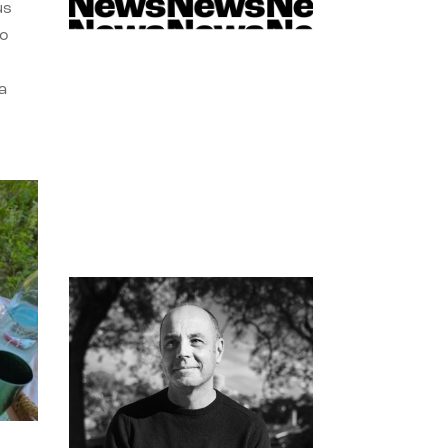
us
do
a