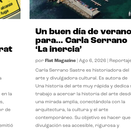
Un buen día de veran
para… Carla Serrano
rat
‘La inercia’
por
Flat Magazine
|
Ago 6, 2026
|
Reportaj
Carla Serrano Sastre es historiadora del
a
arte y divulgadora cultural. Es autora de
Una historia del arte muy rápida y dedica
 en la
trabajo a acercar la historia del arte desd
s,
una mirada amplia, conectándola con la
or de
arquitectura, la cultura y el arte
contemporáneo. Su objetivo es hacer que 
emitió
divulgación sea accesible, rigurosa y