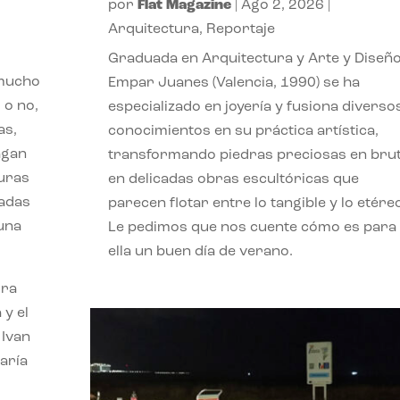
por
Flat Magazine
|
Ago 2, 2026
|
Arquitectura
,
Reportaje
Graduada en Arquitectura y Arte y Diseño
 mucho
Empar Juanes (Valencia, 1990) se ha
 o no,
especializado en joyería y fusiona diverso
as,
conocimientos en su práctica artística,
agan
transformando piedras preciosas en bru
turas
en delicadas obras escultóricas que
vadas
parecen flotar entre lo tangible y lo etére
 una
Le pedimos que nos cuente cómo es para
ella un buen día de verano.
ora
 y el
 Ivan
aría