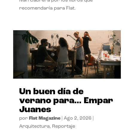
Ivan Cabrera por los libros que
recomendaría para Flat.
Un buen día de
verano para… Empar
Juanes
por
Flat Magazine
|
Ago 2, 2026
|
Arquitectura
,
Reportaje