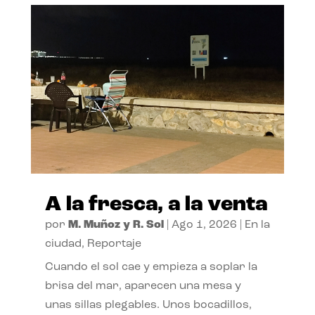
A la fresca, a la venta
por
M. Muñoz y R. Sol
|
Ago 1, 2026
|
En la
ciudad
,
Reportaje
Cuando el sol cae y empieza a soplar la
brisa del mar, aparecen una mesa y
unas sillas plegables. Unos bocadillos,