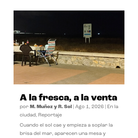
A la fresca, a la venta
por
M. Muñoz y R. Sol
|
Ago 1, 2026
|
En la
ciudad
,
Reportaje
Cuando el sol cae y empieza a soplar la
brisa del mar, aparecen una mesa y