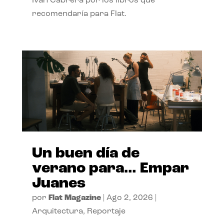
Ivan Cabrera por los libros que
recomendaría para Flat.
Un buen día de
verano para… Empar
Juanes
por
Flat Magazine
|
Ago 2, 2026
|
Arquitectura
,
Reportaje