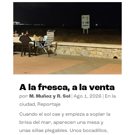
A la fresca, a la venta
por
M. Muñoz y R. Sol
|
Ago 1, 2026
|
En la
ciudad
,
Reportaje
Cuando el sol cae y empieza a soplar la
brisa del mar, aparecen una mesa y
unas sillas plegables. Unos bocadillos,