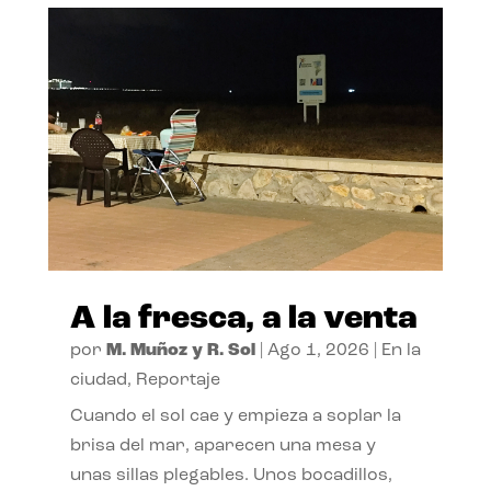
A la fresca, a la venta
por
M. Muñoz y R. Sol
|
Ago 1, 2026
|
En la
ciudad
,
Reportaje
Cuando el sol cae y empieza a soplar la
brisa del mar, aparecen una mesa y
unas sillas plegables. Unos bocadillos,