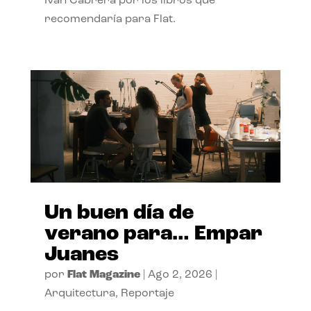
Ivan Cabrera por los libros que
recomendaría para Flat.
Un buen día de
verano para… Empar
Juanes
por
Flat Magazine
|
Ago 2, 2026
|
Arquitectura
,
Reportaje