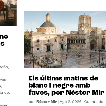
ano
es
seño,
Els últims matins de
ersos
blanc i negre amb
a,
faves, por Néstor Mir
 bruto
por
Néstor Mir
|
Ago 2, 2026
|
Cuento de
téreo.