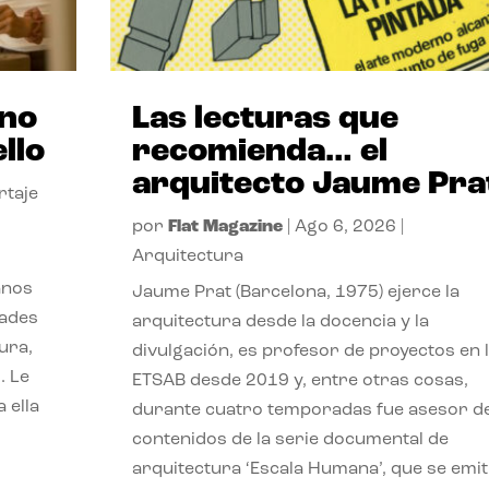
ano
Las lecturas que
llo
recomienda… el
arquitecto Jaume Pra
rtaje
por
Flat Magazine
|
Ago 6, 2026
|
Arquitectura
anos
Jaume Prat (Barcelona, 1975) ejerce la
dades
arquitectura desde la docencia y la
ura,
divulgación, es profesor de proyectos en 
. Le
ETSAB desde 2019 y, entre otras cosas,
 ella
durante cuatro temporadas fue asesor d
contenidos de la serie documental de
arquitectura ‘Escala Humana’, que se emit