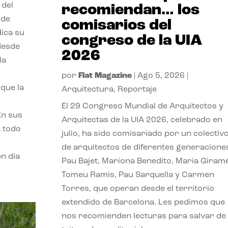
 del
recomiendan… los
 de
comisarios del
dica su
congreso de la UIA
 desde
2026
la
por
Flat Magazine
|
Ago 5, 2026
|
que la
Arquitectura
,
Reportaje
El 29 Congreso Mundial de Arquitectos y
En sus
Arquitectas de la UIA 2026, celebrado en
a todo
julio, ha sido comisariado por un colectiv
de arquitectos de diferentes generacione
n día
Pau Bajet, Mariona Benedito, Maria Giramé
Tomeu Ramis, Pau Sarquella y Carmen
Torres, que operan desde el territorio
extendido de Barcelona. Les pedimos que
nos recomienden lecturas para salvar de 