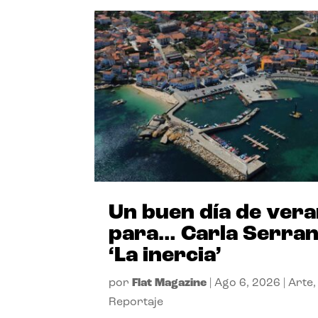
Un buen día de ver
para… Carla Serra
‘La inercia’
por
Flat Magazine
|
Ago 6, 2026
|
Arte
,
Reportaje