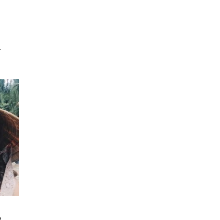
o
.
o