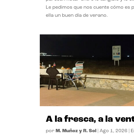
Le pedimos que nos cuente cómo es 
ella un buen día de verano.
A la fresca, a la ven
por
M. Muñoz y R. Sol
|
Ago 1, 2026
|
E