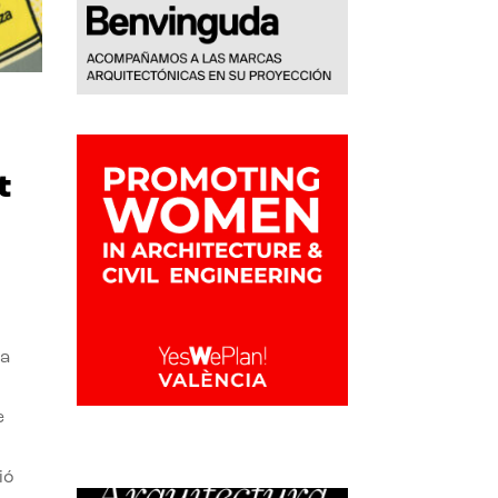
t
la
e
ió