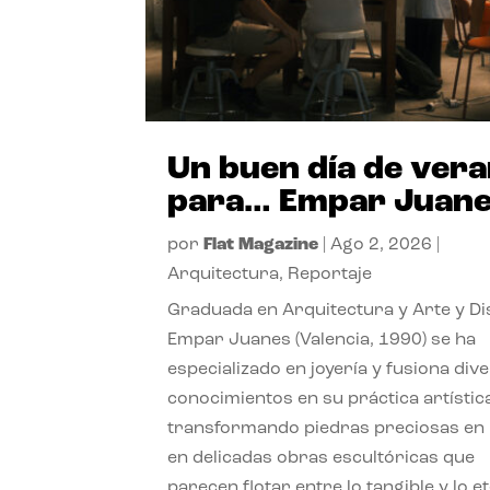
Un buen día de ver
para… Empar Juan
por
Flat Magazine
|
Ago 2, 2026
|
Arquitectura
,
Reportaje
Graduada en Arquitectura y Arte y Di
Empar Juanes (Valencia, 1990) se ha
especializado en joyería y fusiona div
conocimientos en su práctica artístic
transformando piedras preciosas en
en delicadas obras escultóricas que
parecen flotar entre lo tangible y lo e