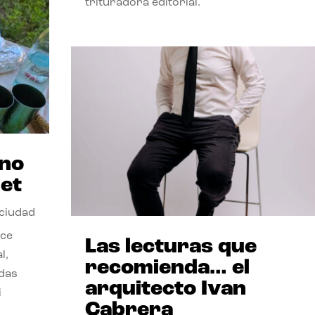
trituradora editorial.
ano
et
 ciudad
nce
Las lecturas que
l,
recomienda… el
odas
arquitecto Ivan
i
Cabrera