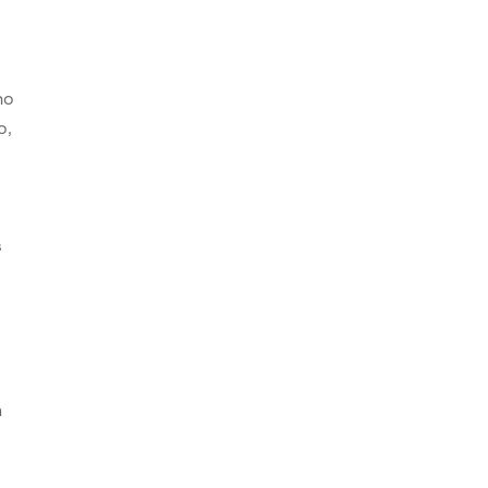
ho
o,
s
s
n