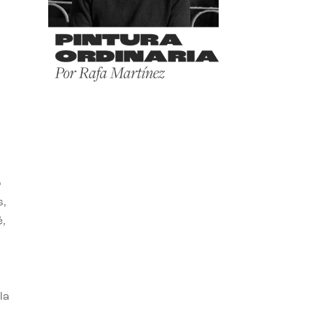
o
s,
,
la