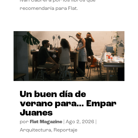
Ivan Cabrera por los libros que
recomendaría para Flat.
Un buen día de
verano para… Empar
Juanes
por
Flat Magazine
|
Ago 2, 2026
|
Arquitectura
,
Reportaje