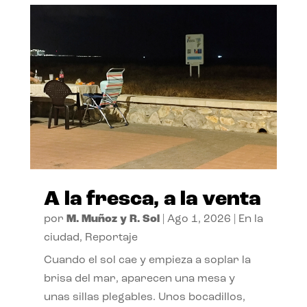
A la fresca, a la venta
por
M. Muñoz y R. Sol
|
Ago 1, 2026
|
En la
ciudad
,
Reportaje
Cuando el sol cae y empieza a soplar la
brisa del mar, aparecen una mesa y
unas sillas plegables. Unos bocadillos,