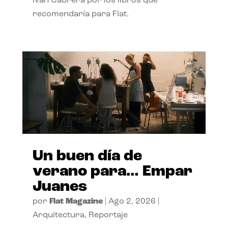
Ivan Cabrera por los libros que
recomendaría para Flat.
Un buen día de
verano para… Empar
Juanes
por
Flat Magazine
|
Ago 2, 2026
|
Arquitectura
,
Reportaje