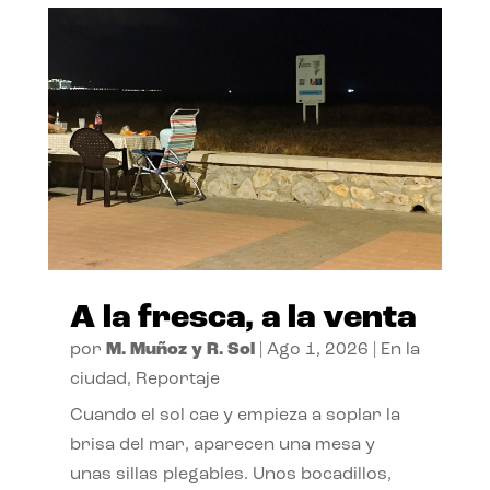
A la fresca, a la venta
por
M. Muñoz y R. Sol
|
Ago 1, 2026
|
En la
ciudad
,
Reportaje
Cuando el sol cae y empieza a soplar la
brisa del mar, aparecen una mesa y
unas sillas plegables. Unos bocadillos,